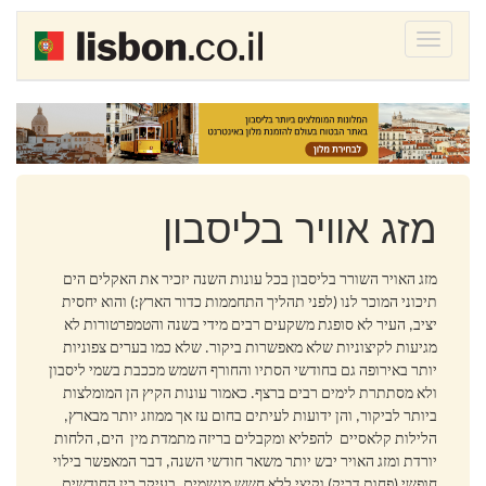
Toggle
navigati
הזמנת טיסה לליסבון
מלון בליסבון - המלצות
מלונות מומלצים בליסבון
מזג אוויר בליסבון
השכרת רכב בליסבון
מלון בתקציב ליסבון
מזג האויר השורר בליסבון בכל עונות השנה יזכיר את האקלים הים
תיכוני המוכר לנו (לפני תהליך התחממות כדור הארץ:) והוא יחסית
מפת ליסבון
יציב, העיר לא סופגת משקעים רבים מידי בשנה והטמפרטורות לא
מגיעות לקיצוניות שלא מאפשרות ביקור. שלא כמו בערים צפוניות
חבילת נופש ליסבון
יותר באירופה גם בחודשי הסתיו והחורף השמש מככבת בשמי ליסבון
ולא מסתתרת לימים רבים ברצף.
כאמור עונות הקיץ הן המומלצות
ליסבון - מועדונים
ביותר לביקור, והן ידועות לעיתים בחום עז אך ממוזג יותר מבארץ,
הלילות קלאסיים להפליא ומקבלים בריזה מתמדת מין הים, הלחות
אטרקציות בליסבון
יורדת ומזג האויר יבש יותר משאר חודשי השנה, דבר המאפשר בילוי
חופשי (פחות דביק) וקיצי ללא חשש מגשמים, בעיקר בין החודשים