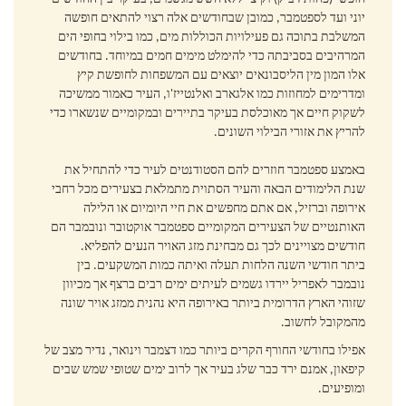
סיפורי גולשים ליסבון
יוני ועד לספטמבר, כמובן שבחודשים אלה רצוי להתאים חופשה
המשלבת בתוכה גם פעילויות הכוללות מים, כמו בילוי בחופי הים
ליסבון המלצות
המרהיבים בסביבתה כדי להימלט מימים חמים במיוחד. בחודשים
אלו המון מין הליסבונאים יוצאים עם המשפחות לחופשת קיץ
מלון 5 כוכבים בליסבון
ומדרימים למחוזות כמו אלגארב ואלנטייז'ו, העיר כאמור ממשיכה
לשקוק חיים אך מאוכלסת בעיקר בתיירים ובמקומיים שנשארו כדי
מלון 3 כוכבים בליסבון
להריץ את אזורי הבילוי השונים.
מלון 4 כוכבים בליסבון
באמצע ספטמבר חוזרים להם הסטודנטים לעיר כדי להתחיל את
נמל תעופה ליסבון
שנת הלימודים הבאה והעיר הסתוית מתמלאת בצעירים מכל רחבי
אירופה וברזיל, אם אתם מחפשים את חיי היומיום או הלילה
השכרת רכב בפורטוגל
האותנטיים של הצעירים המקומיים ספטמבר אוקטובר ונובמבר הם
חודשים מצויינים לכך גם מבחינת מזג האויר הנעים להפליא.
מזג אוויר ליסבון
ביתר חודשי השנה הלחות תעלה ואיתה כמות המשקעים. בין
נובמבר לאפריל יירדו גשמים לעיתים ימים רבים ברצף אך מכיוון
מסעדות מומלצות בליסבון
שזוהי הארץ הדרומית ביותר באירופה היא נהנית ממזג אויר שונה
מהמקובל לחשוב.
סופש עם ילדים ליסבון
אפילו בחודשי החורף הקרים ביותר כמו דצמבר וינואר, נדיר מצב של
קיפאון, אמנם ירד כבר שלג בעיר אך לרוב ימים שטופי שמש שבים
ליסבון תקציב נמוך
ומופיעים.