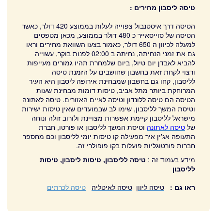
טיסה ליסבון מחירים :
הטיסה דרך איסטנבול צפוייה לעלות בממוצע 420 דולר, כאשר
הטיסה של סוייסאייר כ 480 דולר בממוצע, מכאן מטפסים
למעלה לכיוון ה 650 דולר, כאמור בצעו השוואת מחירים וראו
גם את זמני הנחיתה, נחיתה ב 02:00 לפנות בוקר, עשוייה
להביא לאבדן יום טיול, ביום שלמחרת תהיו גמורים מעייפות
ורצוי לקחת זאת בחשבון שחושבים על הזמנת טיסה
לליסבון, קחו גם בחשבון שמבחינת אירופה ליסבון היא העיר
המרוחקת ביותר מתל אביב, טיסות דומות מבחינת שעות
הטיסה הם טיסה ללונדון וטיסה לאיים האזורים.
טיסה לאתונה
וטיסת המשך לליסבון, שימו לב שבמועדים שאין טיסות ישירות
מישראל לליסבון קיימת אפשרות מצויינת ולורוב זולה ונוחה
של
טיסה לאתונה
וטיסת המשך לליסבון או פורטו, חברת
התעופה אג'ין איר מפעילה קו טיסות יומי לליסבון וכם מחספר
חברות פורטוגליות פועלות בקו פופולרי זה.
מידע בעמוד זה :
טיסה לליסבון, טיסות ליסבון, טיסות
לליסבון
ראו גם :
טיסה ליוון
טיסה לאיטליה
טיסה לכרתים