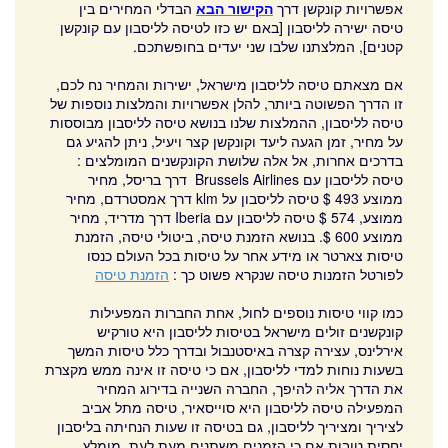
אפשרויות קונקשן דרך
הקישור הבא
הבדלי המחירים בין
סיפורי גולשים ליסבון
טיסה ישירה לליסבון [באם יש כזו לטיסה לליסבון עם קונקשן
קטנים], המלצתנו שלבו שני יעדים בחופשתכם.
ליסבון המלצות
אם מצאתם טיסה לליסבון מישראל, ישירות והמחיר נח לכם,
מלון 5 כוכבים בליסבון
זו הדרך הפשוטה ביותר, להלן אפשרויות והמלצות נוספות של
טיסה לליסבון, ההמלצות שלנו בנושא טיסה לליסבון מבוססות
מלון 3 כוכבים בליסבון
על מחיר, זמן הגעה ליעד וקונקשן קצר ויעיל, ניתן להגיע גם
בדרכים אחרות, אל אלה שלושת הקונקשנים המומלצים :
מלון 4 כוכבים בליסבון
טיסה לליסבון עם Brussels Airlines דרך בריסל, מחיר
ממוצע 493 $ טיסה לליסבון על klm דרך אמסטרדם, מחיר
נמל תעופה ליסבון
ממוצע, 574 $ טיסה לליסבון עם Iberia דרך מדריד, מחיר
ממוצע 600 $.
בנושא הזמנת טיסה, ביטולי טיסה, הזמנת
השכרת רכב בפורטוגל
טיסות צארטר או מידע אחר על טיסות בכל העולם כנסו
לפורטל הזמנות טיסה שנקרא פשוט כך :
הזמנת טיסה
מזג אוויר ליסבון
כמו קווי טיסות נוספים לחול, אחת החברות המפעילות
קונקשנים זולים מישראל בטיסות לליסבון היא טורקיש
מסעדות מומלצות בליסבון
אירלינס, עצירה קצרה באיסטנבול ובדרך כלל טיסות המשך
בשעות נוחות למדי לליסבון, אם כי טיסה זו אינה ממש מקצרת
סופש עם ילדים ליסבון
את הדרך אליה להיפך, החברה השנייה בדירוג המחיר
המפעילה טיסה לליסבון היא סוייסאיר, טיסה מתל אביב
ליסבון תקציב נמוך
לציריך ומציריך לליסבון, גם בטיסה זו שעות הנחיתה בליסבון
יחסית טובות אם כי הזמנים משתנים מעת לעת, מומלץ