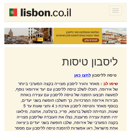
Toggle
navigati
הזמנת טיסה לליסבון
מלון בליסבון - המלצות
מלונות מומלצים בליסבון
ליסבון טיסות
השכרת רכב בליסבון
טיסה לליסבון
לחצו כאן
מלון בתקציב ליסבון
שימו לב :
מאחר והעיר ליסבון מצוייה בקצה המערבי ביותר
מפת ליסבון
של אירופה, תוכלו לשלב טיסה לליסבון עם יעד אירופאי נוסף,
למעשה תבצעו הזמנה של טיסה לליסבון עם עצירה באחת
חבילת נופש ליסבון
מבירות אירופה המרכזיות, כך תשלבו חופשה בשני יעדים,
בנוסף מאחר והטיסה ליסבון אורכת כ 4 וחצי שעות עד 5
ליסבון - מועדונים
שעות, הנחיתה למשל ברומא, פריז, ברצלונה, אתונה, מילאנו
יהיו תחנת עצירה מרעננת, נצלו את העובדה שליסבון מצוייה
בקצה המערבי של אירופה, שלבו חופשה בשני יעדים ביציאה
אטרקציות בליסבון
אחת מישראל, ראו אפשרות להזמנת טיסה לליסבון עם מספר