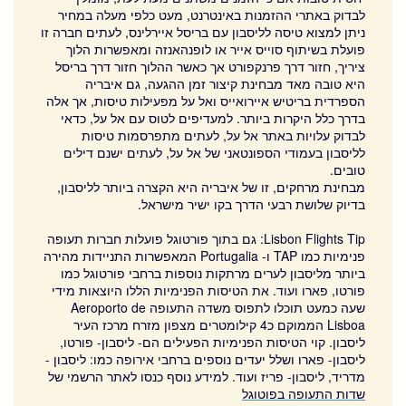
סינטרה
לבדוק באתרי ההזמנות באינטרנט, מעט כלפי מעלה במחיר
ניתן למצוא טיסה לליסבון עם בריסל איירלינס, לעתים חברה זו
ליסבון קישורים
פועלת בשיתוף סוייס אייר או לופנהאנזה ומאפשרות הלוך
ציריך, חזור דרך פרנקפורט אך כאשר ההלוך חזור דרך בריסל
נדלן ועסקים למכירה
היא טובה מאד מבחינת קיצור זמן ההגעה, גם איבריה
הספרדית בריטיש איירואייס ואל על מפעילות טיסות, אך אלה
דירות מומלצות בליסבון
בדרך כלל היקרות ביותר. למעדיפים לטוס עם אל על, כדאי
לבדוק עלויות באתר אל על, לעתים מתפרסמות טיסות
צרו איתנו קשר
לליסבון בעמודי הספונטאני של אל על, לעתים ישנם דילים
טובים.
ifream
מבחינת מרחקים, זו של איבריה היא הקצרה ביותר לליסבון,
בדיוק שלושת רבעי הדרך בקו ישיר מישראל.
Lisbon Flights Tip: גם בתוך פורטוגל פועלות חברות תעופה
פנימיות כמו TAP ו- Portugalia המאפשרות התניידות מהירה
ביותר מליסבון לערים מרתקות נוספות ברחבי פורטוגל כמו
פורטו, פארו ועוד. את הטיסות הפנימיות הללו היוצאות מידי
שעה כמעט תוכלו לתפוס משדה התעופה Aeroporto de
Lisboa הממוקם כ4 קילומטרים מצפון מזרח מרכז העיר
ליסבון. קוי הטיסות הפנימיות הפעילים הם- ליסבון- פורטו,
ליסבון- פארו ושלל יעדים נוספים ברחבי אירופה כמו: ליסבון -
מדריד, ליסבון- פריז ועוד. למידע נוסף כנסו לאתר הרשמי של
שדות התעופה בפוטוגל